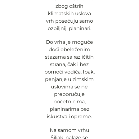
zbog oštrih
klimatskih uslova
vrh posećuju samo
ozbiljniji planinari.
Do vrha je moguće
doći obeleženim
stazama sa različitih
strana, čak i bez
pomoći vodiča. Ipak,
penjanje u zimskim
uslovima se ne
preporučuje
početnicima,
planinarima bez
iskustva i opreme.
Na samom vrhu
Šiljak, nalaze se