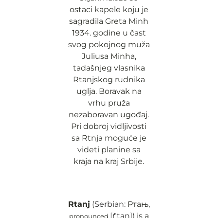
ostaci kapele koju je
sagradila Greta Minh
1934. godine u čast
svog pokojnog muža
Juliusa Minha,
tadašnjeg vlasnika
Rtanjskog rudnika
uglja. Boravak na
vrhu pruža
nezaboravan ugođaj.
Pri dobroj vidljivosti
sa Rtnja moguće je
videti planine sa
kraja na kraj Srbije.
Rtanj
(
Serbian
:
Ртањ
,
[r̩̂ːtaɲ]
) is a
pronounced