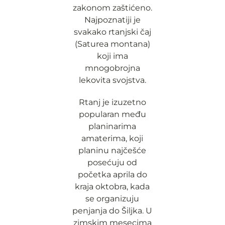
zakonom zaštićeno.
Najpoznatiji je
svakako rtanjski čaj
(Saturea montana)
koji ima
mnogobrojna
lekovita svojstva.
Rtanj je izuzetno
popularan među
planinarima
amaterima, koji
planinu najčešće
posećuju od
početka aprila do
kraja oktobra, kada
se organizuju
penjanja do Šiljka. U
zimskim mesecima