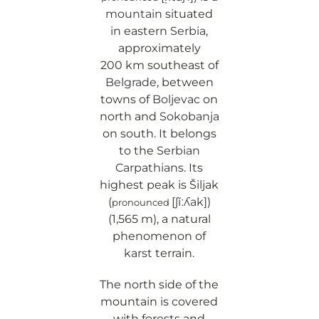
mountain
situated
in eastern
Serbia
,
approximately
200 km southeast of
Belgrade
, between
towns of
Boljevac
on
north and
Sokobanja
on south. It belongs
to the
Serbian
Carpathians
. Its
highest peak is Šiljak
(
[ʃǐːʎak]
)
pronounced
(1,565 m), a natural
phenomenon of
karst
terrain.
The north side of the
mountain is covered
with forests and