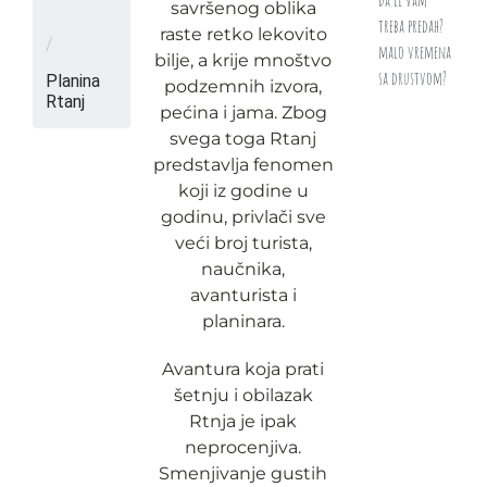
savršenog oblika
treba predah?
raste retko lekovito
/
malo vremena
bilje, a krije mnoštvo
sa drustvom?
Planina
podzemnih izvora,
Rtanj
pećina i jama. Zbog
svega toga Rtanj
predstavlja fenomen
koji iz godine u
godinu, privlači sve
veći broj turista,
naučnika,
avanturista i
planinara.
Avantura koja prati
šetnju i obilazak
Rtnja je ipak
neprocenjiva.
Smenjivanje gustih