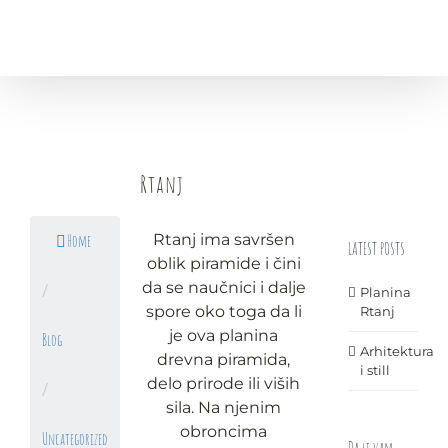
Rtanj
Rtanj ima savršen
Home
LATEST POSTS
oblik piramide i čini
da se naučnici i dalje
/
Planina
spore oko toga da li
Rtanj
je ova planina
Blog
Arhitektura
drevna piramida,
i still
delo prirode ili viših
/
sila. Na njenim
obroncima
Uncategorized
Da li vam