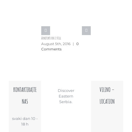
Arhitektura i still
August 5th, 2016
|
0
Comments
KONTAKTIRAJTE
VILINO –
Discover
Eastern
NAS
LOCATION
Serbia.
svaki dan 10 -
18 h