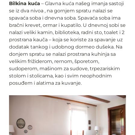
Bilkina kuća
– Glavna kuća našeg imanja sastoji
se iz dva nivoa , na gornjem spratu nalazi se
spavaća soba i dnevna soba. Spavaća soba ima
bračni krevet, ormar i kupatilo. U dnevnoj sobi se
nalazi veliki kamin, biblioteka, radni sto, toalet i 2
prostrana kauča – koja se koriste za spavanje uz
dodatak tankog i udobnog dormeo dušeka. Na
donjem spratu se nalazi prostrana kuhinja sa
velikim frižiderom, rernom, šporetom,
sudoperom, mašinom za sudove, trpezariskim
stolom i stolicama, kao i svim neophodnim
posuđem i alatima za kuvanje.