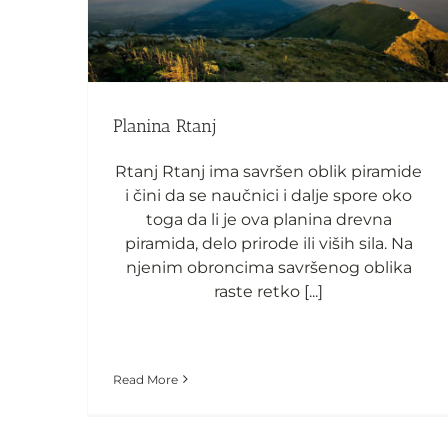
Planina Rtanj
Planina Rtanj
Rtanj Rtanj ima savršen oblik piramide
i čini da se naučnici i dalje spore oko
toga da li je ova planina drevna
piramida, delo prirode ili viših sila. Na
njenim obroncima savršenog oblika
raste retko [...]
Read More