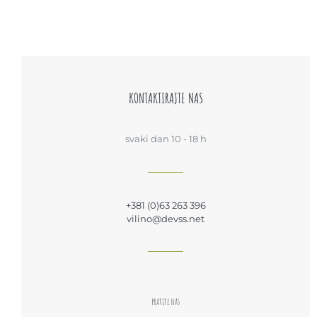
KONTAKTIRAJTE NAS
svaki dan 10 - 18 h
+381 (0)63 263 396
vilino@devss.net
pratite nas