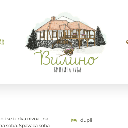
ar
i se iz dva nivoa , na
dupli
vna soba. Spavaća soba