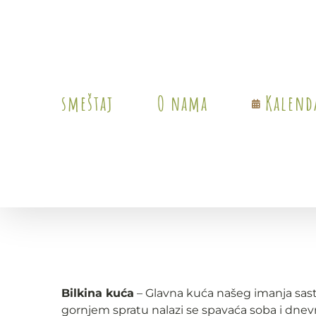
Skip
to
content
smeštaj
O nama
Kalend
Bilkina kuća
– Glavna kuća našeg imanja sastoj
gornjem spratu nalazi se spavaća soba i dne