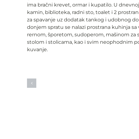
ima bračni krevet, ormar i kupatilo. U dnevnoj 
kamin, biblioteka, radni sto, toalet i 2 prostra
za spavanje uz dodatak tankog i udobnog d
donjem spratu se nalazi prostrana kuhinja sa 
rernom, šporetom, sudoperom, mašinom za s
stolom i stolicama, kao i svim neophodnim p
kuvanje.