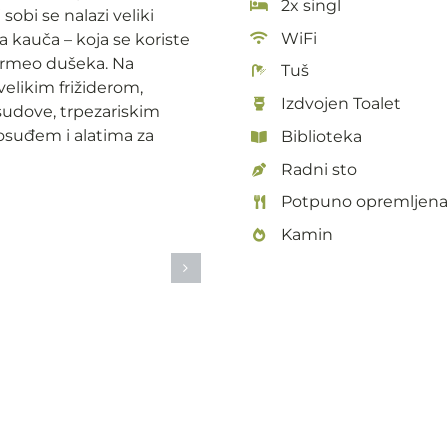
2x singl
sobi se nalazi veliki
WiFi
na kauča – koja se koriste
ormeo dušeka. Na
Tuš
velikim frižiderom,
Izdvojen Toalet
udove, trpezariskim
osuđem i alatima za
Biblioteka
Radni sto
Potpuno opremljena
Kamin